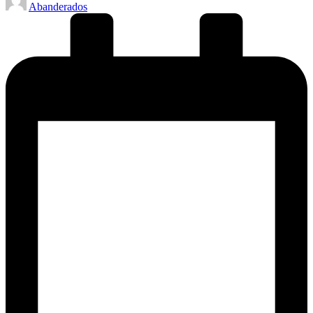
Abanderados
by