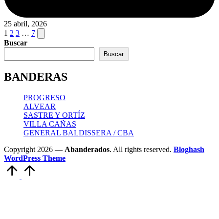
25 abril, 2026
Paginación
Next
1
2
3
…
7
page
Buscar
de
Buscar
entradas
BANDERAS
PROGRESO
ALVEAR
SASTRE Y ORTÍZ
VILLA CAÑAS
GENERAL BALDISSERA / CBA
Copyright 2026 —
Abanderados
. All rights reserved.
Bloghash
WordPress Theme
Scroll
to
Top