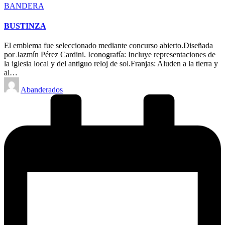
Posted
BANDERA
in
BUSTINZA
El emblema fue seleccionado mediante concurso abierto.Diseñada
por Jazmín Pérez Cardini. Iconografía: Incluye representaciones de
la iglesia local y del antiguo reloj de sol.Franjas: Aluden a la tierra y
al…
Posted
Abanderados
by