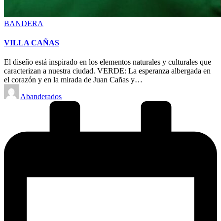
Posted
BANDERA
in
VILLA CAÑAS
El diseño está inspirado en los elementos naturales y culturales que
caracterizan a nuestra ciudad. VERDE: La esperanza albergada en
el corazón y en la mirada de Juan Cañas y…
Posted
Abanderados
by