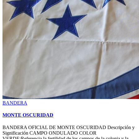
Posted
BANDERA
in
MONTE OSCURIDAD
BANDERA OFICIAL DE MONTE OSCURIDAD Descripción y
Significación CAMPO ONDULADO COLOR
VERDE:Referencia la fertilidad de los campos de la colonia y la