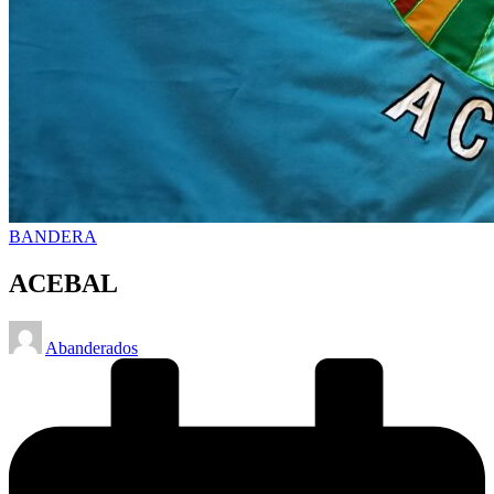
Posted
BANDERA
in
ACEBAL
Posted
Abanderados
by