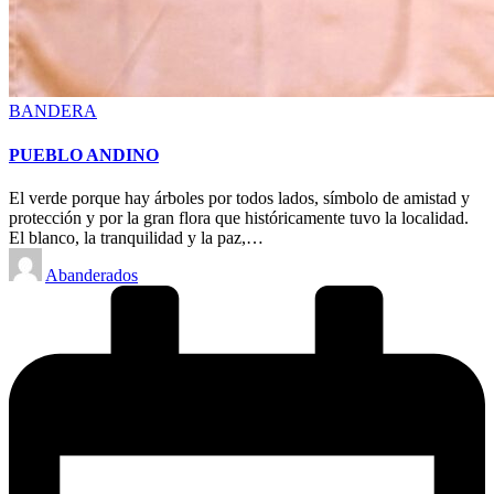
Posted
BANDERA
in
PUEBLO ANDINO
El verde porque hay árboles por todos lados, símbolo de amistad y
protección y por la gran flora que históricamente tuvo la localidad.
El blanco, la tranquilidad y la paz,…
Posted
Abanderados
by