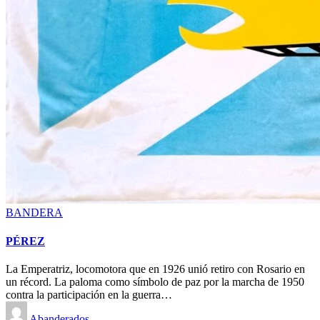
Posted
BANDERA
in
PÉREZ
La Emperatriz, locomotora que en 1926 unió retiro con Rosario en
un récord. La paloma como símbolo de paz por la marcha de 1950
contra la participación en la guerra…
Posted
Abanderados
by