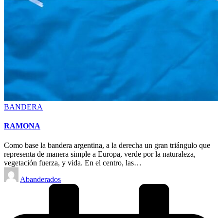
Posted
BANDERA
in
RAMONA
Como base la bandera argentina, a la derecha un gran triángulo que
representa de manera simple a Europa, verde por la naturaleza,
vegetación fuerza, y vida. En el centro, las…
Posted
Abanderados
by