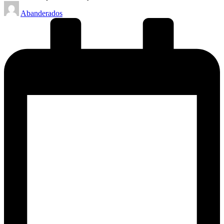
Posted
Abanderados
by