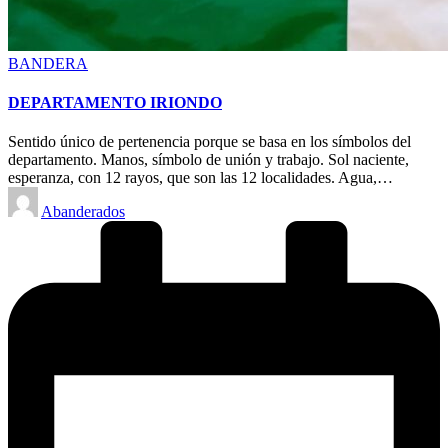
Posted
BANDERA
in
DEPARTAMENTO IRIONDO
Sentido único de pertenencia porque se basa en los símbolos del
departamento. Manos, símbolo de unión y trabajo. Sol naciente,
esperanza, con 12 rayos, que son las 12 localidades. Agua,…
Posted
Abanderados
by