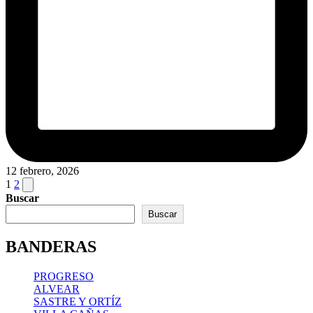
12 febrero, 2026
Paginación
Next
1
2
page
Buscar
de
Buscar
entradas
BANDERAS
PROGRESO
ALVEAR
SASTRE Y ORTÍZ