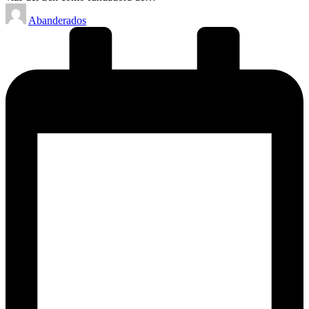
Posted
Abanderados
by