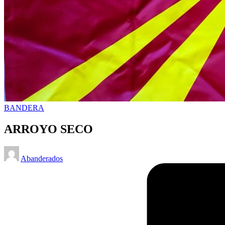
Posted
BANDERA
in
ARROYO SECO
Posted
Abanderados
by