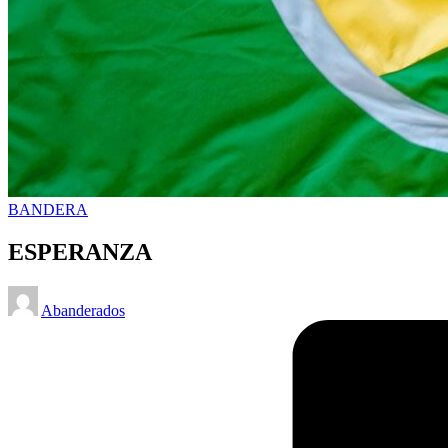
Posted
BANDERA
in
ESPERANZA
Posted
Abanderados
by