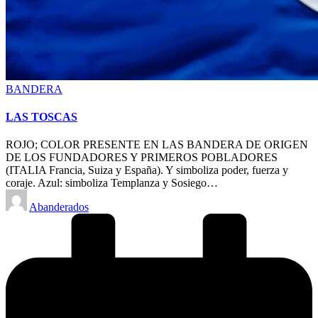
Posted
BANDERA
in
LAS TOSCAS
ROJO; COLOR PRESENTE EN LAS BANDERA DE ORIGEN
DE LOS FUNDADORES Y PRIMEROS POBLADORES
(ITALIA Francia, Suiza y España). Y simboliza poder, fuerza y
coraje. Azul: simboliza Templanza y Sosiego…
Posted
Abanderados
by