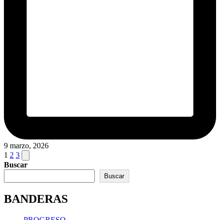
9 marzo, 2026
Paginación
Next
1
2
3
page
Buscar
de
Buscar
entradas
BANDERAS
PROGRESO