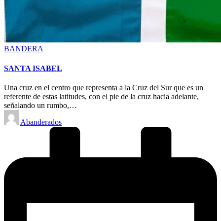
Posted
BANDERA
in
SANTA ISABEL
Una cruz en el centro que representa a la Cruz del Sur que es un
referente de estas latitudes, con el pie de la cruz hacia adelante,
señalando un rumbo,…
Posted
Abanderados
by