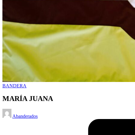
Posted
BANDERA
in
MARÍA JUANA
Posted
Abanderados
by