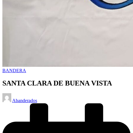
Posted
BANDERA
in
SANTA CLARA DE BUENA VISTA
Posted
Abanderados
by