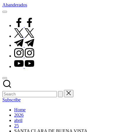
Skip
Abanderados
to
content
facebook.com
twitter.com
t.me
instagram.com
youtube.com
Subscribe
Home
2026
abril
25
SANTA CLARA DE BUENA VISTA