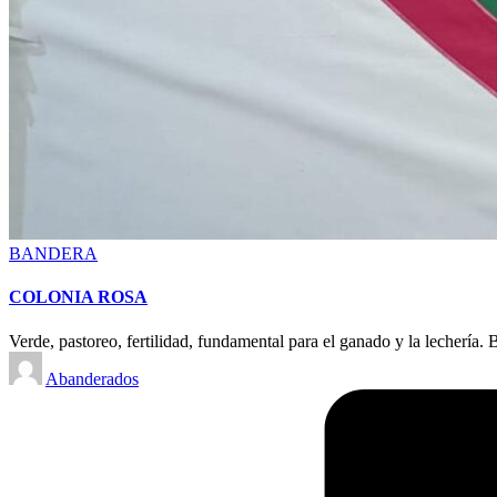
Posted
BANDERA
in
COLONIA ROSA
Verde, pastoreo, fertilidad, fundamental para el ganado y la lechería
Posted
Abanderados
by