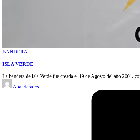
Posted
BANDERA
in
ISLA VERDE
La bandera de Isla Verde fue creada el 19 de Agosto del año 2001, coi
Posted
Abanderados
by