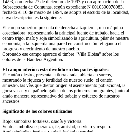
14/93, con fecha 27 de diciembre de 1993 y con aprobación de la
Subsecretaría de Comunas, según expediente N 0010300078083,
fechado el 16 de marzo de 1994, se adopta el escudo de la localidad,
cuya descripción es la siguiente:
El campo superior: presenta de derecha a izquierda, una máquina
cosechadora, representando la principal fuente de trabajo, hacia el
centro trigo, maíz y soja simbolizando la agricultura, pilar de nuestra
economía, a la izquierda una pared en construcción reflejando el
progreso y crecimiento de nuestro pueblo.
Coronado ese campo aparece el timbre “Villa Eloísa” sobre los
colores de la Bandera Argentina.
El campo inferior: está dividido en dos partes iguales:
El cantón diestro, presenta la tierra arada, abierta en surcos,
mostrando la riqueza y fertilidad de nuestro suelo, el cantón
siniestro, las vías que dieron origen al asentamiento poblacional, la
gorra vasca y el pañuelo galleta de los primeros inmigrantes, junto al
arado mancera representativo del trabajo y esfuerzo de nuestros
ancestros.
Significado de los colores utilizados
Rojo: simboliza fortaleza, osadía y victoria.
Verde: simboliza esperanza, fe, amistad, servicio y respeto.
Azul: simboliza justicia, verdad, lealtad y caridad.